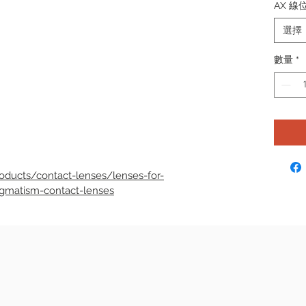
AX 線
選擇
數量
*
ducts/contact-lenses/lenses-for-
igmatism-contact-lenses