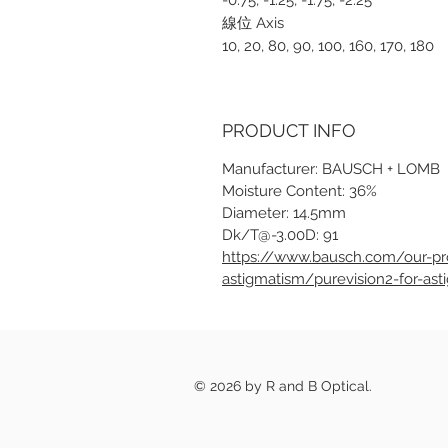
-0.75, -1.25, -1.75, -2.25
線位 Axis
10, 20, 80, 90, 100, 160, 170, 180
PRODUCT INFO
Manufacturer: BAUSCH + LOMB
Moisture Content: 36%
​​​​​​​Diameter: 14.5mm
Dk/T@-3.00D: 91
https://www.bausch.com/our-pro
astigmatism/purevision2-for-ast
© 2026 by R and B Optical.