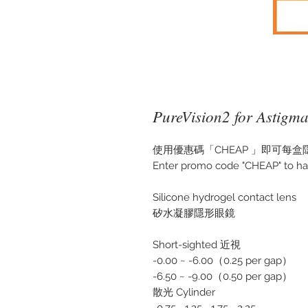
PureVision2 for Astigma
使用優惠碼「CHEAP 」即可每盒隱
Enter promo code "CHEAP" to ha
Silicone hydrogel contact lens
矽水凝膠隱形眼鏡
Short-sighted 近視
-0.00 ~ -6.00（0.25 per gap）
-6.50 ~ -9.00（0.50 per gap）
散光 Cylinder