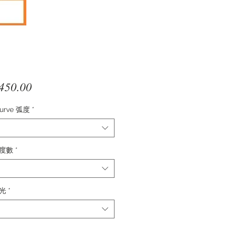
價
450.00
格
Curve 弧度
*
 度數
*
散光
*