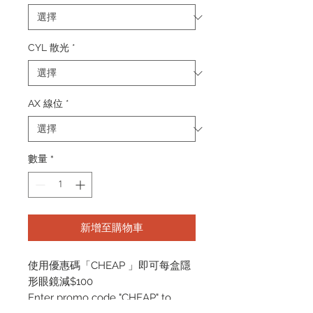
CYL 散光
*
AX 線位
*
數量
*
新增至購物車
使用優惠碼「CHEAP 」即可每盒隱
形眼鏡減$100
Enter promo code "CHEAP" to