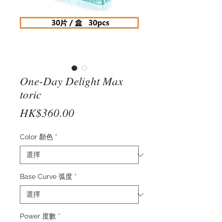
One-Day Delight Max
toric
價
HK$360.00
格
Color 顏色
*
Base Curve 弧度
*
Power 度數
*