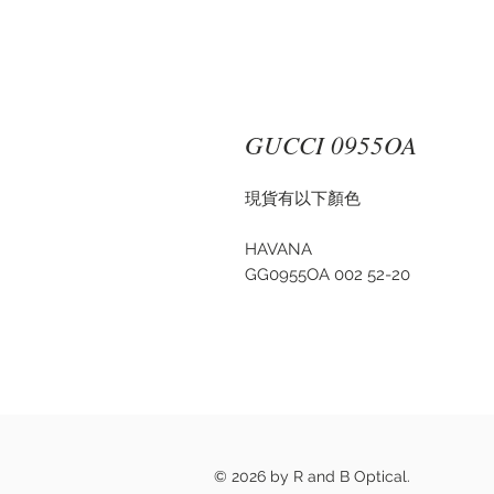
GUCCI 0955OA
現貨有以下顏色
HAVANA
GG0955OA 002 52-20
© 2026 by R and B Optical.