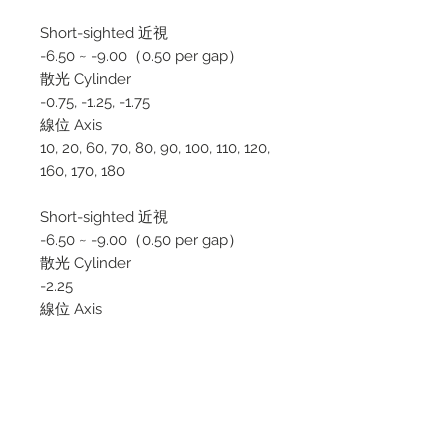
Short-sighted 近視
-6.50 ~ -9.00（0.50 per gap）
散光 Cylinder
-0.75, -1.25, -1.75
線位 Axis
10, 20, 60, 70, 80, 90, 100, 110, 120,
160, 170, 180
Short-sighted 近視
-6.50 ~ -9.00（0.50 per gap）
散光 Cylinder
-2.25
線位 Axis
10, 20, 90, 160, 170, 180
Long-sighted 遠視（須訂8星期
Need to Wait for 8 weeks）
+0.25 ~ +4.00（0.25 per gap）
散光 Cylinder