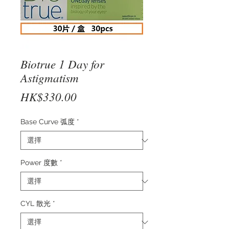
Biotrue 1 Day for
Astigmatism
價
HK$330.00
格
Base Curve 弧度
*
Power 度數
*
CYL 散光
*