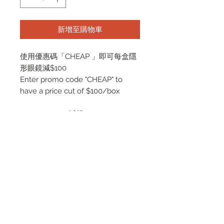
新增至購物車
使用優惠碼「CHEAP 」即可每盒隱
形眼鏡減$100
Enter promo code "CHEAP" to
have a price cut of $100/box
Short-sighted 近視
-0.50 ~ -6.00（0.25 per gap）
-6.50 ~ -12.00（0.50 per gap）
Long-sighted 遠視（須訂8星期
Need to Wait for 8 weeks）
+0.25 ~ +6.00（0.25 per gap）
PRODUCT INFO