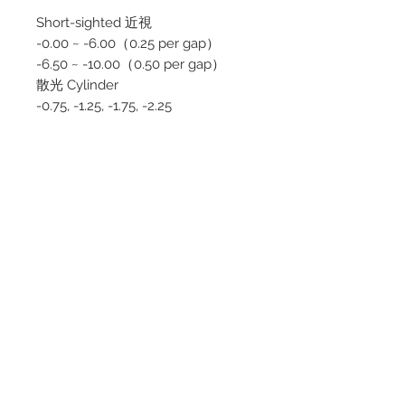
Short-sighted 近視
-0.00 ~ -6.00（0.25 per gap）
-6.50 ~ -10.00（0.50 per gap）
散光 Cylinder
-0.75, -1.25, -1.75, -2.25
線位 Axis
10, 20, 30, 40, 50, 60, 70, 80, 90,
100, 110, 120, 130, 140, 150, 160, 170,
180
Long-sighted 遠視
+0.25 ~ +6.00（0.25 per gap）
散光 Cylinder
-0.75, -1.25, -1.75, -2.25
線位 Axis
10, 20, 30, 40, 50, 60, 70, 80, 90,
100, 110, 120, 130, 140, 150, 160, 170,
180