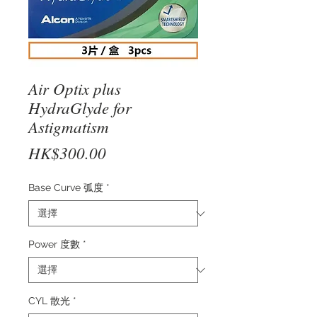
Air Optix plus
HydraGlyde for
Astigmatism
價
HK$300.00
格
Base Curve 弧度
*
Power 度數
*
CYL 散光
*